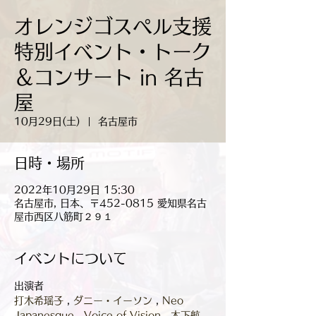
オレンジゴスペル支援
特別イベント・トーク
＆コンサート in 名古
屋
10月29日(土)
  |  
名古屋市
日時・場所
2022年10月29日 15:30
名古屋市, 日本、〒452-0815 愛知県名古
屋市西区八筋町２９１
イベントについて
打木希瑶子
 , 
ダニー・イーソン
 , 
Neo 
Japanesque
 , 
Voice of Vision
 , 
木下航