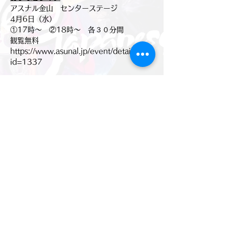
アスナル金山　センターステージ
4月6日（水）
①17時〜　②18時〜　各３０分間
観覧無料
https://www.asunal.jp/event/detail.php?
id=1337
このイベントをシェア
© 2025 by Neo Japanesque All right reserved