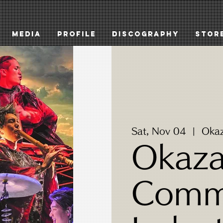
MEDIA
PROFILE
DISCOGRAPHY
STOR
Sat, Nov 04
  |  
Okaz
Okaza
Comm