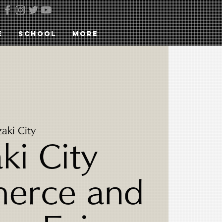
E
SCHOOL
More
aki City
ki City
erce and