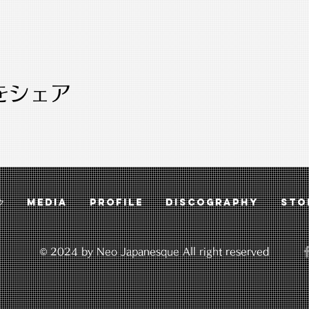
をシェア
ク
MEDIA
PROFILE
DISCOGRAPHY
STO
© 2024 by Neo Japanesque All right reserved