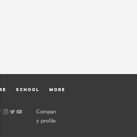
RE
SCHOOL
More
Compan
y profile