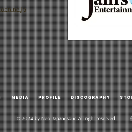
.ocn.ne.jp
ク
MEDIA
PROFILE
DISCOGRAPHY
STO
© 2024 by Neo Japanesque All right reserved